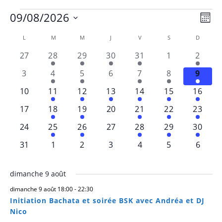
09/08/2026
Évènements
Nav
Navi
Mois
Sélectionnez
de
L
LUNDI
M
MARDI
M
MERCREDI
J
JEUDI
V
VENDREDI
S
SAMEDI
D
DIMANC
par
Calendrier
une
vue
0
1
2
2
2
0
1
27
28
29
30
31
1
2
date.
cons
de
évènements
évènement
évènements
évènements
évènements
évènements
évène
Évè
0
1
2
0
3
3
1
3
4
5
6
7
8
9
Évènements
évènements
évènement
évènements
évènements
évènements
évènements
évèn
0
1
2
1
2
2
1
10
11
12
13
14
15
16
évènements
évènement
évènements
évènement
évènements
évènements
évène
0
1
2
0
2
2
1
17
18
19
20
21
22
23
évènements
évènement
évènements
évènements
évènements
évènements
évène
0
1
2
0
2
2
1
24
25
26
27
28
29
30
évènements
évènement
évènements
évènements
évènements
évènements
évène
0
0
0
0
0
0
0
31
1
2
3
4
5
6
évènements
évènements
évènements
évènements
évènements
évènements
évène
dimanche 9 août
dimanche 9 août 18:00
-
22:30
Initiation Bachata et soirée BSK avec Andréa et DJ
Nico