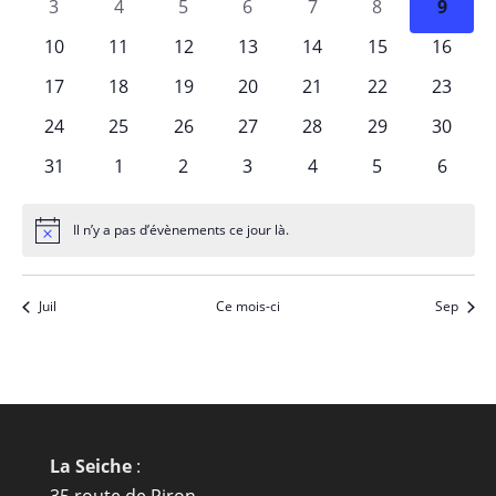
Évè
0
0
0
0
0
0
0
3
4
5
6
7
8
9
Évènements
évènements
évènements
évènements
évènements
évènements
évènements
évène
0
0
0
0
0
0
0
10
11
12
13
14
15
16
évènements
évènements
évènements
évènements
évènements
évènements
évènem
0
0
0
0
0
0
0
17
18
19
20
21
22
23
évènements
évènements
évènements
évènements
évènements
évènements
évènem
0
0
0
0
0
0
0
24
25
26
27
28
29
30
évènements
évènements
évènements
évènements
évènements
évènements
évènem
0
0
0
0
0
0
0
31
1
2
3
4
5
6
évènements
évènements
évènements
évènements
évènements
évènements
évène
Il n’y a pas d’évènements ce jour là.
Notice
Juil
Ce mois-ci
Sep
La Seiche
: