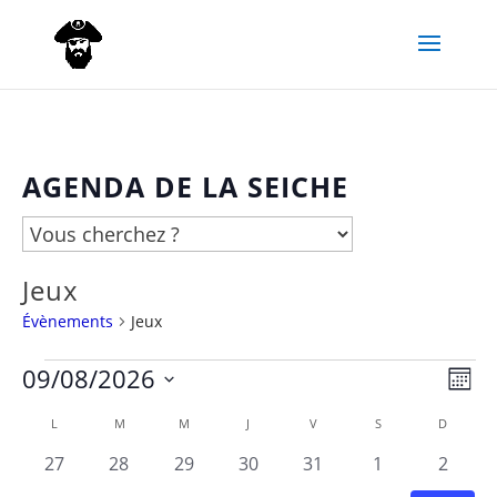
AGENDA DE LA SEICHE
Jeux
Évènements
Jeux
09/08/2026
Évènements
Nav
Navi
Mois
Sélectionnez
de
L
LUNDI
M
MARDI
M
MERCREDI
J
JEUDI
V
VENDREDI
S
SAMEDI
D
DIMANC
par
Calendrier
une
vue
0
0
0
0
0
0
0
27
28
29
30
31
1
2
date.
cons
de
évènements
évènements
évènements
évènements
évènements
évènements
évène