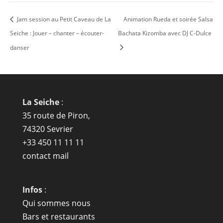
Jam session au Petit Caveau de La
Animation Rueda et soirée Salsa
Seiche : Jouer – chanter – écouter-
Bachata Kizomba avec DJ C-Dulce
danser
La Seiche
:
35 route de Piron,
74320 Sevrier
+33 450 11 11 11
contact mail
Infos
:
Qui sommes nous
Bars et restaurants