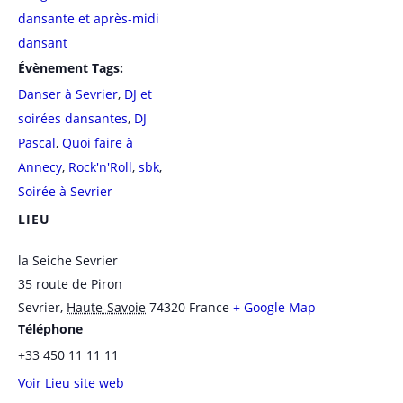
dansante et après-midi
dansant
Évènement Tags:
Danser à Sevrier
,
DJ et
soirées dansantes
,
DJ
Pascal
,
Quoi faire à
Annecy
,
Rock'n'Roll
,
sbk
,
Soirée à Sevrier
LIEU
la Seiche Sevrier
35 route de Piron
Sevrier
,
Haute-Savoie
74320
France
+ Google Map
Téléphone
+33 450 11 11 11
Voir Lieu site web