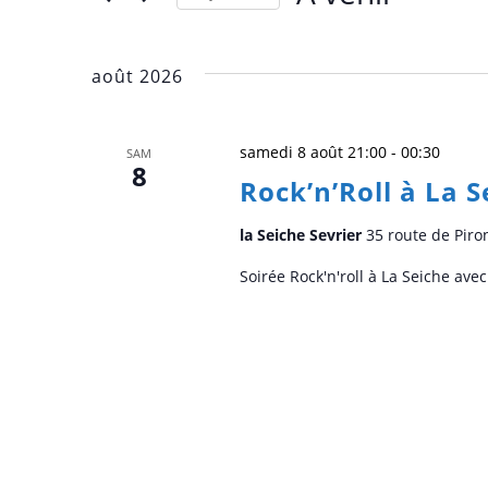
Sélectionnez
une
août 2026
date.
samedi 8 août 21:00
-
00:30
SAM
8
Rock’n’Roll à La 
la Seiche Sevrier
35 route de Piro
Soirée Rock'n'roll à La Seiche ave