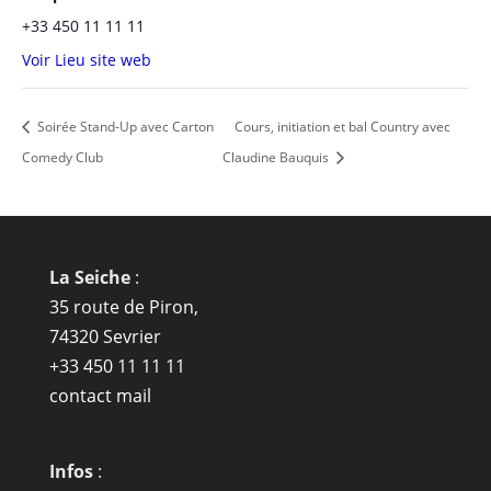
+33 450 11 11 11
Voir Lieu site web
Soirée Stand-Up avec Carton
Cours, initiation et bal Country avec
Comedy Club
Claudine Bauquis
La Seiche
:
35 route de Piron,
74320 Sevrier
+33 450 11 11 11
contact mail
Infos
: