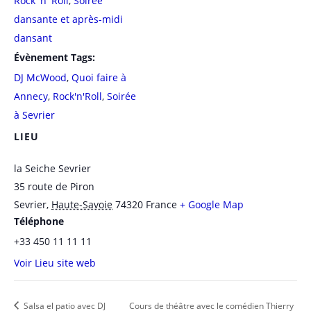
Rock 'n' Roll
,
Soirée
dansante et après-midi
dansant
Évènement Tags:
DJ McWood
,
Quoi faire à
Annecy
,
Rock'n'Roll
,
Soirée
à Sevrier
LIEU
la Seiche Sevrier
35 route de Piron
Sevrier
,
Haute-Savoie
74320
France
+ Google Map
Téléphone
+33 450 11 11 11
Voir Lieu site web
Salsa el patio avec DJ
Cours de théâtre avec le comédien Thierry