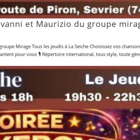
ovanni et Maurizio du groupe mira
groupe Mirage Tous les jeudis à La Seiche Choisissez vos chanson
tent pour vous 🎙️ Répertoire international, tous style, toute gén