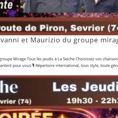
ovanni et Maurizio du groupe mira
groupe Mirage Tous les jeudis à La Seiche Choisissez vos chanson
tent pour vous 🎙️ Répertoire international, tous style, toute gén