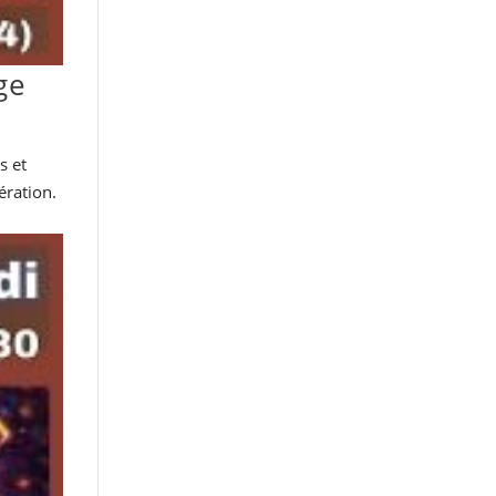
ge
s et
ération.