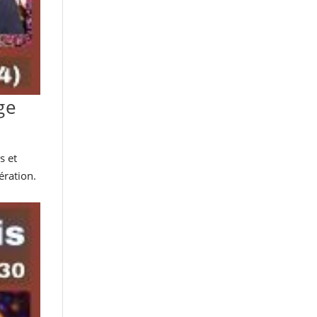
ge
s et
ération.