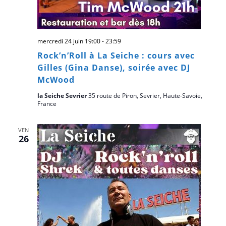
mercredi 24 juin 19:00
-
23:59
Rock’n’Roll à La Seiche : cours avec
Gilles (Gina Danse), soirée avec DJ
McWood
la Seiche Sevrier
35 route de Piron, Sevrier, Haute-Savoie,
France
VEN
26