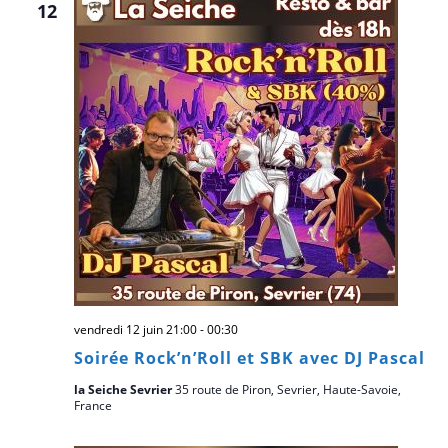
Évè
12
vendredi 12 juin 21:00
-
00:30
Soirée Rock’n’Roll et SBK avec DJ Pascal
la Seiche Sevrier
35 route de Piron, Sevrier, Haute-Savoie,
France