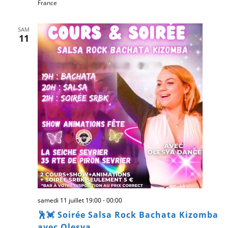
France
SAM
11
samedi 11 juillet 19:00
-
00:00
🕺💓 Soirée Salsa Rock Bachata Kizomba
avec Olesya