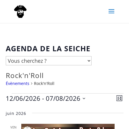
AGENDA DE LA SEICHE
Rock'n'Roll
Évènements
Rock'n'Roll
12/06/2026
 - 
07/08/2026
Évènements
Nav
Navi
Liste
Sélectionnez
de
par
juin 2026
une
vue
date.
cons
VEN