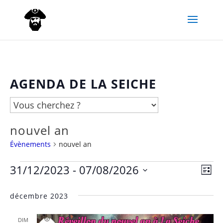
AGENDA DE LA SEICHE
nouvel an
Évènements
nouvel an
31/12/2023
 - 
07/08/2026
Évènements
Nav
Navi
Liste
Sélectionnez
de
par
décembre 2023
une
vue
date.
cons
DIM