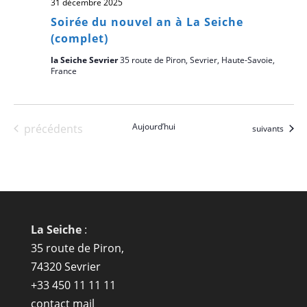
31 décembre 2025
Soirée du nouvel an à La Seiche
(complet)
la Seiche Sevrier
35 route de Piron, Sevrier, Haute-Savoie,
France
Évènements
Aujourd’hui
précédents
Évènements
suivants
La Seiche
:
35 route de Piron,
74320 Sevrier
+33 450 11 11 11
contact mail