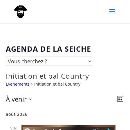
AGENDA DE LA SEICHE
Initiation et bal Country
Évènements
Initiation et bal Country
À venir
Évènements
Nav
Navi
Liste
Sélectionnez
de
par
août 2026
une
vue
date.
cons
VEN