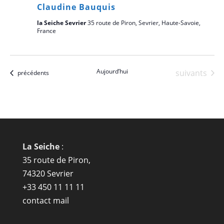
Claudine Bauquis
la Seiche Sevrier
35 route de Piron, Sevrier, Haute-Savoie,
France
Aujourd’hui
Évènements
suivants
Évènements
précédents
La Seiche
:
35 route de Piron,
74320 Sevrier
+33 450 11 11 11
contact mail