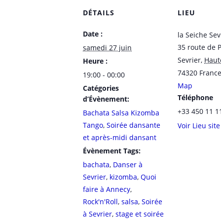
DÉTAILS
LIEU
Date :
la Seiche Sev
35 route de 
samedi 27 juin
Sevrier
,
Haut
Heure :
74320
Franc
19:00 - 00:00
Map
Catégories
Téléphone
d’Évènement:
+33 450 11 1
Bachata Salsa Kizomba
Tango
,
Soirée dansante
Voir Lieu sit
et après-midi dansant
Évènement Tags:
bachata
,
Danser à
Sevrier
,
kizomba
,
Quoi
faire à Annecy
,
Rock'n'Roll
,
salsa
,
Soirée
à Sevrier
,
stage et soirée