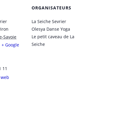
ORGANISATEURS
rier
La Seiche Sevrier
Piron
Olesya Danse Yoga
Le petit caveau de La
e-Savoie
Seiche
e
+ Google
1 11
e web