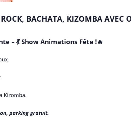
, ROCK, BACHATA, KIZOMBA AVEC 
te – 💃 Show Animations Fête !🔥
aux
x
ta Kizomba.
on, parking gratuit.