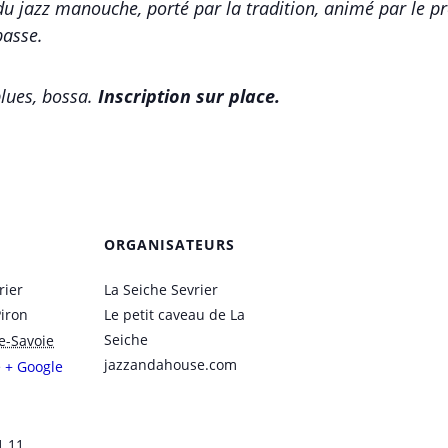
 du jazz manouche, porté par la tradition, animé par le pr
basse.
blues, bossa.
Inscription sur place.
ORGANISATEURS
rier
La Seiche Sevrier
Piron
Le petit caveau de La
Seiche
e-Savoie
jazzandahouse.com
e
+ Google
1 11