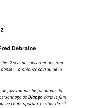
zz
 Fred Debraine
che. 2 sets de concert et une jam
 on danse … ambiance caveau de la
ais de jazz manouche fondateur du
e personnage de
Django
dans le film
ouche contemporain, héritier direct