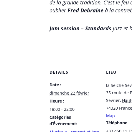
de la grande tradition. C’est le feu
oublier
Fred Debraine
à la contre
Jam session – Standards
jazz et 
DÉTAILS
LIEU
Date :
la Seiche Sev
35 route de 
dimanche 22 février
Sevrier
,
Haut
Heure :
74320
Franc
18:00 - 22:00
Map
Catégories
Téléphone
d’Évènement:
+33 450 11 1
Musique - concert et Jam