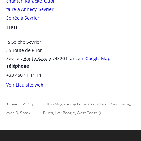
chanter
,
Karaoké
,
Quoi
faire à Annecy
,
Sevrier
,
Soirée à Sevrier
LIEU
la Seiche Sevrier
35 route de Piron
Sevrier
,
Haute-Savoie
74320
France
+ Google Map
Téléphone
+33 450 11 11 11
Voir Lieu site web
Soirée All Style
Duo Mega Swing French’ment Jazz : Rock, Swing,
avec DJ Shrek
Blues, Jive, Boogie, West Coast