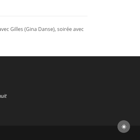
 avec Gilles (Gina Danse), soirée avec
uit
☀️