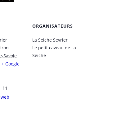
ORGANISATEURS
rier
La Seiche Sevrier
Piron
Le petit caveau de La
Seiche
e-Savoie
e
+ Google
1 11
e web