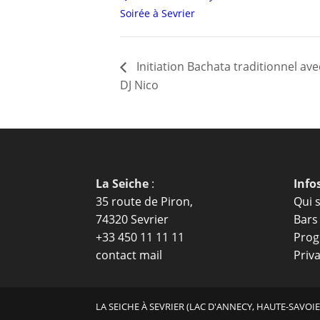
Soirée à Sevrier
Initiation Bachata traditionnel av
DJ Nico
La Seiche
:
Info
35 route de Piron,
Qui 
74320 Sevrier
Bars
+33 450 11 11 11
Prog
contact mail
Priva
LA SEICHE À SEVRIER (LAC D'ANNECY, HAUTE-SAVOIE)