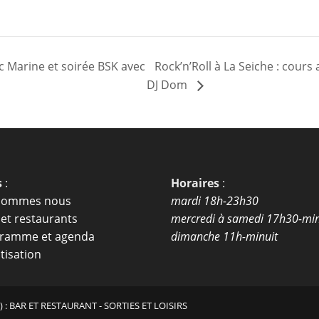
ec Marine et soirée BSK avec
Rock’n’Roll à La Seiche : cours
DJ Dom
s
:
Horaires
:
sommes nous
mardi 18h-23h30
 et restaurants
mercredi à samedi 17h30-min
ramme et agenda
dimanche 11h-minuit
tisation
 : BAR ET RESTAURANT - SORTIES ET LOISIRS